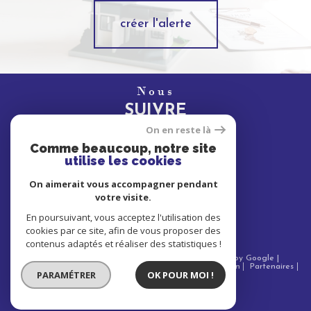
créer l'alerte
Nous
SUIVRE
On en reste là
Comme beaucoup, notre site
utilise les cookies
Nous
On aimerait vous accompagner pendant
ADHÉRONS
votre visite.
En poursuivant, vous acceptez l'utilisation des
cookies par ce site, afin de vous proposer des
contenus adaptés et réaliser des statistiques !
© 2026 | Tous droits réservés | Traduction powered by Google |
Nos honoraires
Plan du site
Mentions légales
Admin
Partenaires
PARAMÉTRER
OK POUR MOI !
Politique RGPD
Cookies