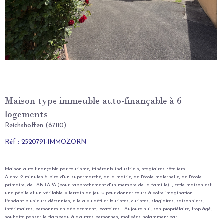
Maison type immeuble auto-finançable à 6
logements
Reichshoffen (67110)
Réf : 2520791-IMMOZORN
Maison auto-finançable par tourisme, itinérants industriels, stagiaires hôteliers…
A env. 2 minutes à pied d'un supermarché, de la mairie, de l'école maternelle, de l'école
primaire, de l'ABRAPA (pour rapprochement d'un membre de la famille)..., cette maison est
une pépite et un véritable « terrain de jeu » pour donner cours à votre imagination !
Pendant plusieurs décennies, elle a vu défiler touristes, curistes, stagiaires, saisonniers,
intérimaires, personnes en déplacement, locataires... Aujourd'hui, son propriétaire, trop âgé,
souhaite passer le flambeau à d'autres personnes, motivées notamment par