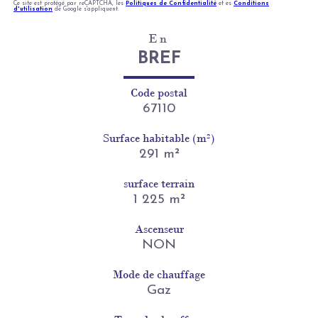
Ce site est protégé par reCAPTCHA, les
Politiques de Confidentialité
et es
Conditions
d'utilisation
de Google s'appliquent.
En
BREF
Code postal
67110
Surface habitable (m²)
291 m²
surface terrain
1 225 m²
Ascenseur
NON
Mode de chauffage
Gaz