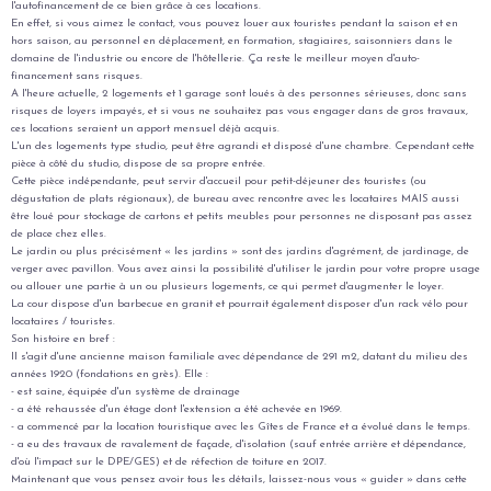
l'autofinancement de ce bien grâce à ces locations.
En effet, si vous aimez le contact, vous pouvez louer aux touristes pendant la saison et en
hors saison, au personnel en déplacement, en formation, stagiaires, saisonniers dans le
domaine de l'industrie ou encore de l'hôtellerie. Ça reste le meilleur moyen d'auto-
financement sans risques.
A l'heure actuelle, 2 logements et 1 garage sont loués à des personnes sérieuses, donc sans
risques de loyers impayés, et si vous ne souhaitez pas vous engager dans de gros travaux,
ces locations seraient un apport mensuel déjà acquis.
L'un des logements type studio, peut être agrandi et disposé d'une chambre. Cependant cette
pièce à côté du studio, dispose de sa propre entrée.
Cette pièce indépendante, peut servir d'accueil pour petit-déjeuner des touristes (ou
dégustation de plats régionaux), de bureau avec rencontre avec les locataires MAIS aussi
être loué pour stockage de cartons et petits meubles pour personnes ne disposant pas assez
de place chez elles.
Le jardin ou plus précisément « les jardins » sont des jardins d'agrément, de jardinage, de
verger avec pavillon. Vous avez ainsi la possibilité d'utiliser le jardin pour votre propre usage
ou allouer une partie à un ou plusieurs logements, ce qui permet d'augmenter le loyer.
La cour dispose d'un barbecue en granit et pourrait également disposer d'un rack vélo pour
locataires / touristes.
Son histoire en bref :
Il s'agit d'une ancienne maison familiale avec dépendance de 291 m2, datant du milieu des
années 1920 (fondations en grès). Elle :
- est saine, équipée d'un système de drainage
- a été rehaussée d'un étage dont l'extension a été achevée en 1969.
- a commencé par la location touristique avec les Gîtes de France et a évolué dans le temps.
- a eu des travaux de ravalement de façade, d'isolation (sauf entrée arrière et dépendance,
d'où l'impact sur le DPE/GES) et de réfection de toiture en 2017.
Maintenant que vous pensez avoir tous les détails, laissez-nous vous « guider » dans cette