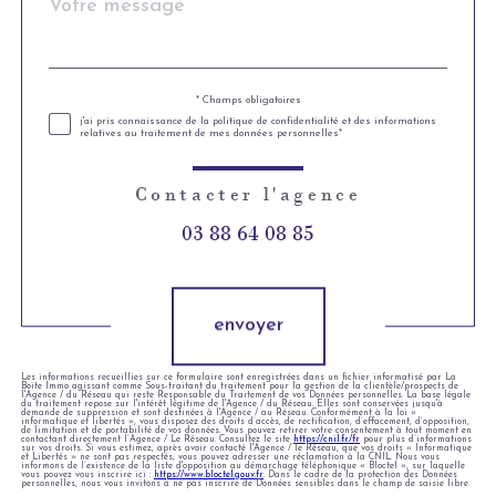
*
par
défaut
* Champs obligatoires
Validation
j'ai pris connaissance de la politique de confidentialité et des informations
relatives au traitement de mes données personnelles*
Contacter l'agence
03 88 64 08 85
Validation
envoyer
Les informations recueillies sur ce formulaire sont enregistrées dans un fichier informatisé par La
Boite Immo agissant comme Sous-traitant du traitement pour la gestion de la clientèle/prospects de
l'Agence / du Réseau qui reste Responsable du Traitement de vos Données personnelles. La base légale
du traitement repose sur l'intérêt légitime de l'Agence / du Réseau. Elles sont conservées jusqu'à
demande de suppression et sont destinées à l'Agence / au Réseau. Conformément à la loi «
informatique et libertés », vous disposez des droits d’accès, de rectification, d’effacement, d’opposition,
de limitation et de portabilité de vos données. Vous pouvez retirer votre consentement à tout moment en
contactant directement l’Agence / Le Réseau. Consultez le site
https://cnil.fr/fr
pour plus d’informations
sur vos droits. Si vous estimez, après avoir contacté l'Agence / le Réseau, que vos droits « Informatique
et Libertés » ne sont pas respectés, vous pouvez adresser une réclamation à la CNIL. Nous vous
informons de l’existence de la liste d'opposition au démarchage téléphonique « Bloctel », sur laquelle
vous pouvez vous inscrire ici :
https://www.bloctel.gouv.fr
. Dans le cadre de la protection des Données
personnelles, nous vous invitons à ne pas inscrire de Données sensibles dans le champ de saisie libre.