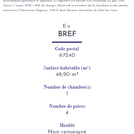
accompagne également le logement. Le logement est équipé d'un chauffage au gaz. DPE :
Classe C Loyer 700€ + 60€ de charges (électricité et entretien de la chaudière et des parties
communes) Honoraires d'agence : 539,-€ dont 146 pour réalisation de l'état des lieux .
En
BREF
Code postal
67240
Surface habitable (m²)
48,90 m²
Nombre de chambre(s)
1
Nombre de pièces
4
Meublé
Non renseigné